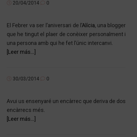
DE
20/04/2014
0
NAIXEMENT
El Febrer va ser l’aniversari de l’
Alícia
, una blogger
que he tingut el plaer de conèixer personalment i
una persona amb qui he fet l’únic intercanvi.
acerca
[Leer más…]
de
BOSSA
PEL
30/03/2014
0
GANXET?
PEL
Avui us ensenyaré un encàrrec que deriva de dos
TUPPER?
encàrrecs més.
acerca
[Leer más…]
de
DERIVANT