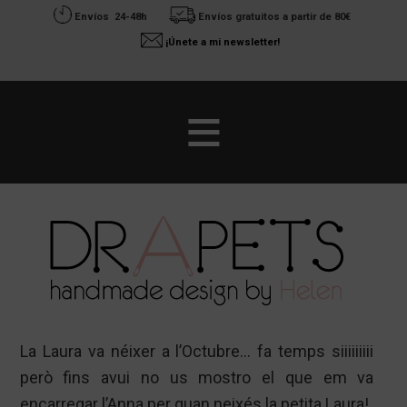
Envíos 24-48h
Envíos gratuitos a partir de 80€
¡Únete a mi newsletter!
Saltar
Saltar
al
a
contenido
la
principal
barra
lateral
principal
La Laura va néixer a l’Octubre… fa temps siiiiiiiii
però fins avui no us mostro el que em va
encarregar l’Anna per quan neixés la petita Laura!