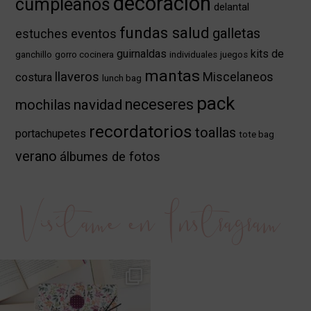
decoración
cumpleaños
delantal
fundas salud
galletas
eventos
estuches
guirnaldas
kits de
ganchillo
gorro cocinera
individuales
juegos
mantas
llaveros
Miscelaneos
costura
lunch bag
pack
neceseres
mochilas
navidad
recordatorios
toallas
portachupetes
tote bag
verano
álbumes de fotos
Visítame en Instragram