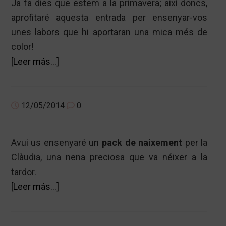
Ja fa dies que estem a la primavera; així doncs,
BALLARINA!
aprofitaré aquesta entrada per ensenyar-vos
unes labors que hi aportaran una mica més de
color!
acerca
[Leer más…]
de
REGAL
PER
12/05/2014
0
L’AGNÈS!
QUINA
Avui us ensenyaré un
pack de naixement
per la
FRESCURA!
Clàudia, una nena preciosa que va néixer a la
tardor.
acerca
[Leer más…]
de
PACK