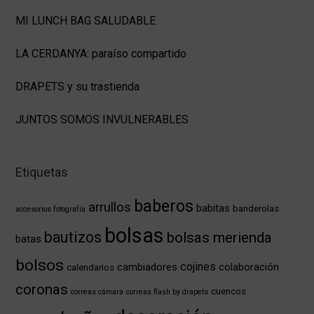
MI LUNCH BAG SALUDABLE
LA CERDANYA: paraíso compartido
DRAPETS y su trastienda
JUNTOS SOMOS INVULNERABLES
Etiquetas
baberos
arrullos
babitas
banderolas
accesorios fotografía
bolsas
bautizos
bolsas merienda
batas
bolsos
cojines
cambiadores
colaboración
calendarios
coronas
cuencos
correas cámara
correas flash by drapets