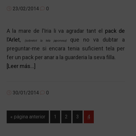
DEL
23/02/2014
0
QUADRAT
2…
A la mare de l’Iria li va agradar tant el
pack de
l’Arlet
,
que no va dubtar a
(sobretot la tela japonesa)
preguntar-me si encara tenia suficient tela per
fer un pack per anar a la guarderia la seva filla.
acerca
[Leer más…]
de
EL
PACK
30/01/2014
0
DE
L’IRIA…
Ir
Página
Página
Página
Página
«
página anterior
1
2
3
4
a
la