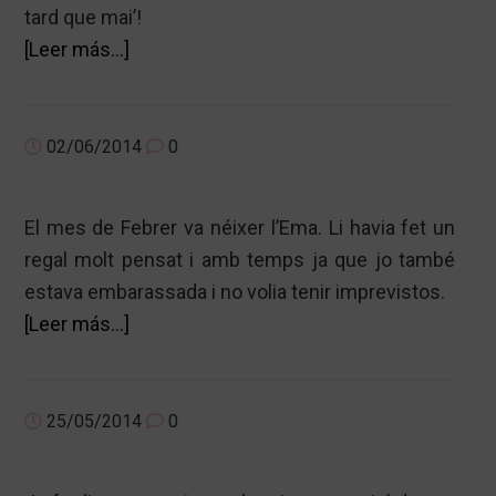
tard que mai’!
acerca
[Leer más…]
de
BOSSA
PELS
02/06/2014
0
RECORDS…
El mes de Febrer va néixer l’Ema. Li havia fet un
regal molt pensat i amb temps ja que jo també
estava embarassada i no volia tenir imprevistos.
acerca
[Leer más…]
de
REGAL
PER
25/05/2014
0
UNA
NENA