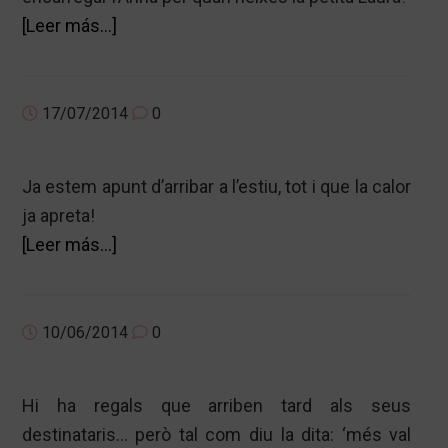
acerca
[Leer más…]
de
PACK
DE
17/07/2014
0
NEIXAMENT
PER
Ja estem apunt d’arribar a l’estiu, tot i que la calor
LA
ja apreta!
LAURA
acerca
[Leer más…]
de
IT’S
SUMMER
10/06/2014
0
TIME!
Hi ha regals que arriben tard als seus
destinataris… però tal com diu la dita: ‘més val