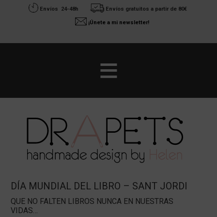
Envíos 24-48h
Envíos gratuitos a partir de 80€
¡Únete a mi newsletter!
Saltar
Saltar
al
a
contenido
la
principal
barra
lateral
principal
DÍA MUNDIAL DEL LIBRO – SANT JORDI
QUE NO FALTEN LIBROS NUNCA EN NUESTRAS
VIDAS…