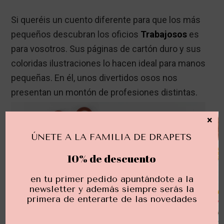
Si queréis un cuento diferente para que los más
pequeños descubran los oficios
Trabajosos
es
para vosotros. Sus páginas de cartón duro y sus
coloridas ilustraciones lo hacen ideal para manos
pequeñas. En él, unos divertidos osos nos
presentan un montón de profesiones distintas.
×
ÚNETE A LA FAMILIA DE DRAPETS
10% de descuento
en tu primer pedido apuntándote a la
newsletter y además siempre serás la
primera de enterarte de las novedades