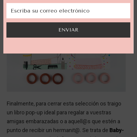
ENVIAR
Finalmente, para cerrar esta selección os traigo
un libro pop-up ideal para regalar a vuestras
amigas embarazadas o a aquell@s que estén a
punto de recibir un hermanit@. Se trata de
Baby-