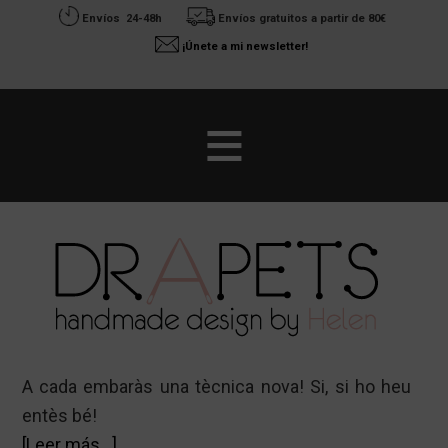
Envíos 24-48h
Envíos gratuitos a partir de 80€
¡Únete a mi newsletter!
Saltar
Saltar
al
a
contenido
la
principal
barra
lateral
principal
A cada embaràs una tècnica nova! Si, si ho heu
entès bé!
acerca
[Leer más…]