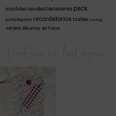
pack
neceseres
mochilas
navidad
recordatorios
toallas
portachupetes
tote bag
verano
álbumes de fotos
Visítame en Instragram