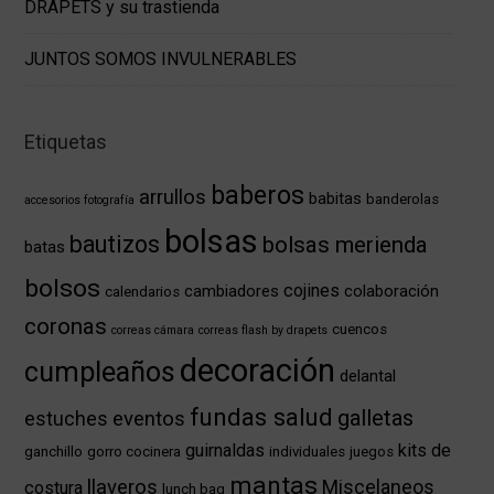
DRAPETS y su trastienda
JUNTOS SOMOS INVULNERABLES
Etiquetas
baberos
arrullos
babitas
banderolas
accesorios fotografía
bolsas
bautizos
bolsas merienda
batas
bolsos
cojines
cambiadores
colaboración
calendarios
coronas
cuencos
correas cámara
correas flash by drapets
decoración
cumpleaños
delantal
fundas salud
galletas
eventos
estuches
guirnaldas
kits de
ganchillo
gorro cocinera
individuales
juegos
mantas
llaveros
Miscelaneos
costura
lunch bag