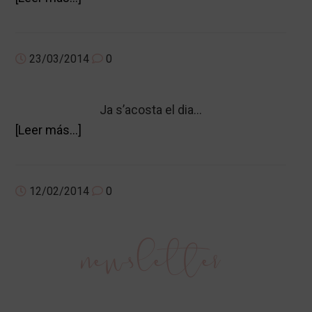
de
APRENDRE
UNA
23/03/2014
0
NOVA
TÈCNICA:
Ja s’acosta el dia…
EL
acerca
[Leer más…]
GANXET!
de
ST
VALENTINE’S
12/02/2014
0
DAY
Barra
newsletter
lateral
primaria