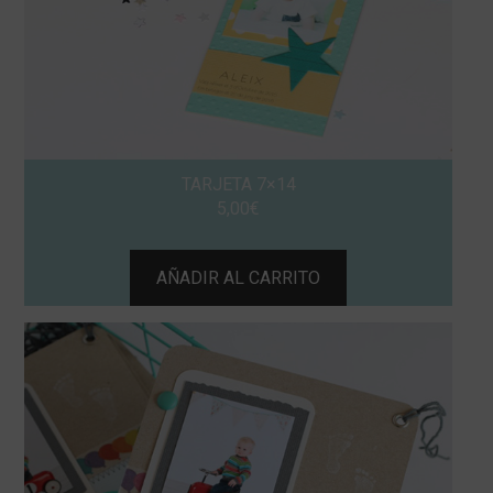
TARJETA 7×14
5,00
€
AÑADIR AL CARRITO