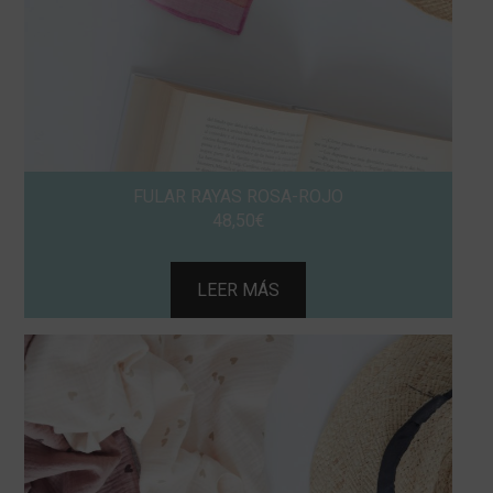
FULAR RAYAS ROSA-ROJO
48,50
€
LEER MÁS