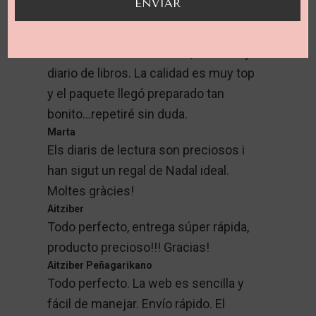
ENVIAR
Celia
Estoy enamorada de los productos,
en mi caso: funda de libro, estuche y
diario de libros. La calidad es muy top
y el paquete llegó preparado tan
bonito...repetiré sin duda.
Marta
Els diaris de lectura son preciosos i
han sigut un regal de Nadal ideal.
Moltes gràcies!
Aitziber
Todo perfecto, entrega súper rápida,
producto precioso!!! Gracias!
Aitziber Peñagarikano
Todo perfecto. La web es sencilla y
fácil de manejar. Envío rápido. El