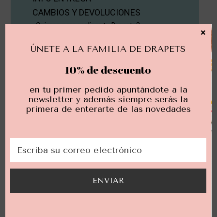
CAMBIOS Y DEVOLUCIONES
¿Quieres personalizar tu Drapets?
×
Descubre cómo aquí.
ÚNETE A LA FAMILIA DE DRAPETS
10% de descuento
en tu primer pedido apuntándote a la
newsletter y además siempre serás la
primera de enterarte de las novedades
Opiniones reales
de clientas reales
ENVIAR
Marta
Els diaris de lectura son preciosos i