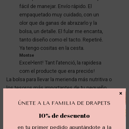
fácil de manejar. Envío rápido. El
empaquetado muy cuidado, con un
olor que da ganas de abrazarlo y la
bolsa, un detalle. El fular me encanta,
tanto diseño como el tacto. Repetiré.
Ya tengo cositas en la cesta.
Montse
Excel•lent! Tant l’atenció, la rapidesa
com el producte que era preciós!
La bolsa para llevar la merienda más nutritiva o
los tesoros más importantes de tu pequeño.
×
Está confeccionada con tela de algodón
ÚNETE A LA FAMILIA DE DRAPETS
estampado en su exterior y en su interior.
Se cierra mediante un cordel de algodón. Sus
10% de descuento
medidas son 20 x 27 cm. Puedes personalizarla
en tu primer pedido apuntándote a la