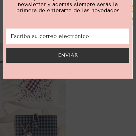
poniendo el nombre del peque mediante texto
newsletter y además siempre serás la
estampado con tinta negra para textil.
primera de enterarte de las novedades
Visítame en Instragram
ENVIAR