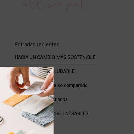
últimos post
Entradas recientes
HACIA UN CAMBIO MÁS SOSTENIBLE
×
MI LUNCH BAG SALUDABLE
LA CERDANYA: paraíso compartido
DRAPETS y su trastienda
JUNTOS SOMOS INVULNERABLES