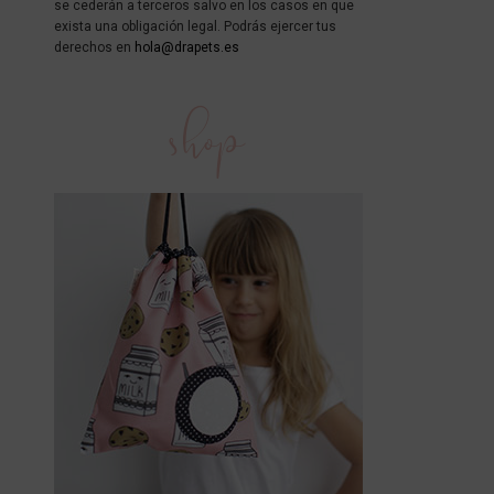
se cederán a terceros salvo en los casos en que
exista una obligación legal. Podrás ejercer tus
derechos en
hola@drapets.es
shop