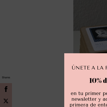
ÚNETE A LA 
Shares
10% d
en tu primer p
newsletter y a
primera de ent