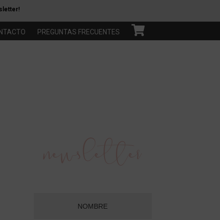
letter!
NTACTO
PREGUNTAS FRECUENTES
Barra
newsletter
lateral
primaria