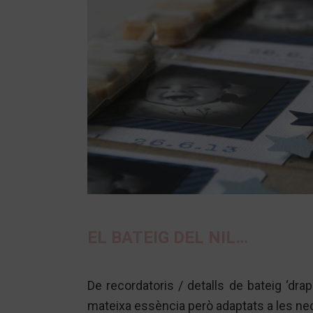
EL BATEIG DEL NIL…
De recordatoris / detalls de bateig ‘dra
mateixa essència però adaptats a les nec