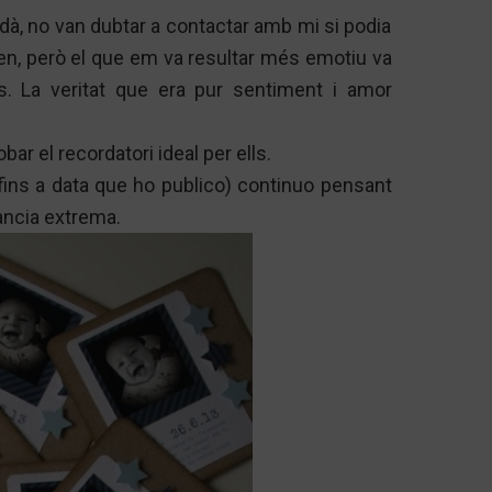
rdà, no van dubtar a contactar amb mi si podia
olien, però el que em va resultar més emotiu va
s. La veritat que era pur sentiment i amor
r el recordatori ideal per ells.
 fins a data que ho publico) continuo pensant
ància extrema.