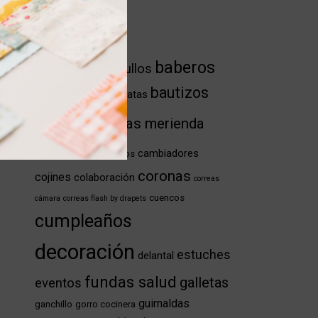
Etiquetas
baberos
arrullos
accesorios fotografía
bautizos
babitas
batas
banderolas
bolsas
bolsas merienda
bolsos
cambiadores
calendarios
coronas
cojines
colaboración
correas
cuencos
cámara
correas flash by drapets
cumpleaños
decoración
estuches
delantal
fundas salud
galletas
eventos
guirnaldas
ganchillo
gorro cocinera