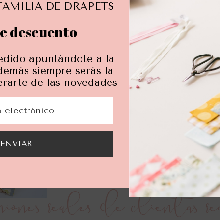
FAMILIA DE DRAPETS
e descuento
edido apuntándote a la
demás siempre serás la
erarte de las novedades
¿Quieres perso
Descubre cómo
ENVIAR
iones reales de clientas re