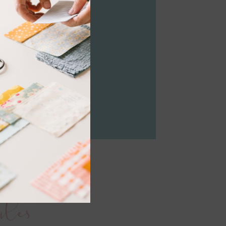
nalizar tu Drapets?
 aquí.
ales