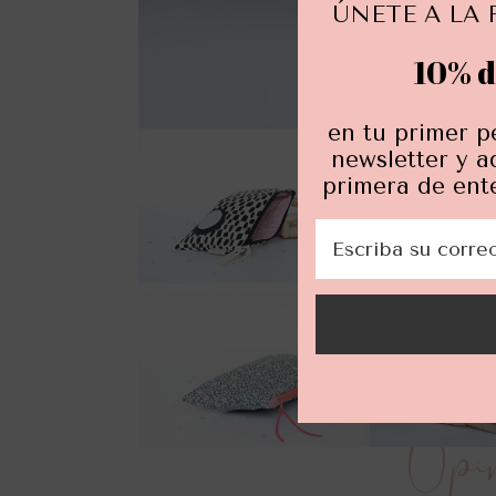
ÚNETE A LA 
10% d
en tu primer p
newsletter y a
primera de ent
Opin