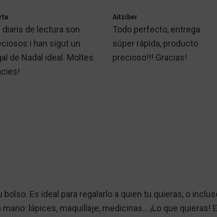
rta
Aitziber
 diaris de lectura son
Todo perfecto, entrega
eciosos i han sigut un
súper rápida, producto
al de Nadal ideal. Moltes
precioso!!! Gracias!
àcies!
bolso. Es ideal para regalarlo a quien tu quieras, o inclus
a mano: lápices, maquillaje, medicinas… ¡Lo que quieras!