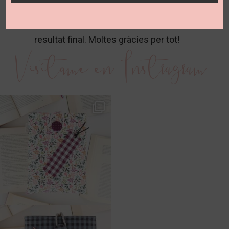
producte personalizat i estic molt
contenta amb el tracte rebut i el
resultat final. Moltes gràcies per tot!
Visítame en Instragram