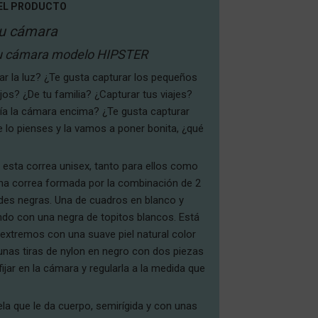
EL PRODUCTO
tu cámara
tu cámara modelo HIPSTER
ar la luz? ¿Te gusta capturar los pequeños
ijos? ¿De tu familia? ¿Capturar tus viajes?
día la cámara encima? ¿Te gusta capturar
 lo pienses y la vamos a poner bonita, ¿qué
 esta correa unisex, tanto para ellos como
na correa formada por la combinación de 2
ades negras. Una de cuadros en blanco y
do con una negra de topitos blancos. Está
extremos con una suave piel natural color
nas tiras de nylon en negro con dos piezas
fijar en la cámara y regularla a la medida que
ela que le da cuerpo, semirígida y con unas