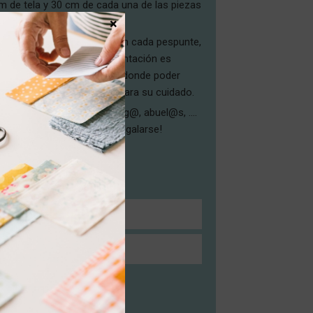
 de tela y 30 cm de cada una de las piezas
ho es de 4,5 cm.
×
ada con mimo, pensando en cada pespunte,
us combinaciones. Su presentación es
to packaging: caja, bolsita donde poder
 tarjetas con indicaciones para su cuidado.
ar a tu pareja, herman@, amig@, abuel@s, ….
tografía o ideal para autoregalarse!
AÑADIR A LA CESTA
SEGUIR COMPRANDO
EGA
 DEVOLUCIONES