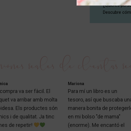
¿Quieres perso
Descubre cómo
iones reales de clientas re
nica
Mariona
compra va ser fàcil. El
Para mí un libro es un
quet va arribar amb molta
tesoro, así que buscaba un
pidesa. Els productes són
manera bonita de protegerl
ics i de qualitat. Ja tinc
en mi bolso "de mama"
nes de repetir!
(enorme). Me encantó el