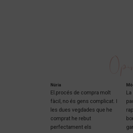
Opin
Núria
Mò
El.procés de compra molt
La 
fàcil, no és gens complicat. I
pa
les dues vegdades que he
ra
comprat he rebut
bon
perfectament els
ga