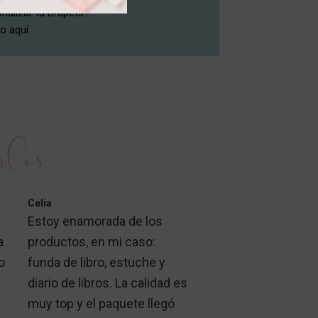
nalizar tu Drapets?
 aquí.
ales
Celia
Estoy enamorada de los
a
productos, en mi caso:
o
funda de libro, estuche y
diario de libros. La calidad es
muy top y el paquete llegó