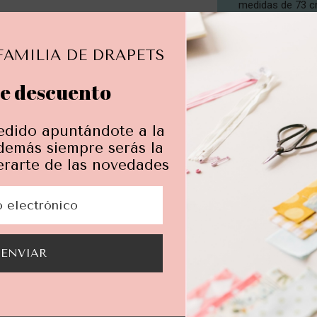
medidas de 73 cm
de nylon. Su anc
Está confeccion
FAMILIA DE DRAPETS
sus colores y s
mediante un boni
e descuento
guardarla y unas
Ideal para regal
edido apuntándote a la
amantes de la fo
demás siempre serás la
erarte de las novedades
ENVIAR
INFO ENTR
CAMBIOS Y