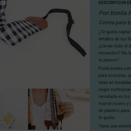
DESCRIPCION D
Pon bonita 
Correa para 
¿Te gusta captur
detalles de tus h
¿Llevas todo el 
recuerdos? No te
te parece?
Ponla bonita con
para nosotras, u
telas en tonalid
negro contrastan
rematada en los 
marrón/cuero y u
de plástico para 
te guste.
Tiene una entret